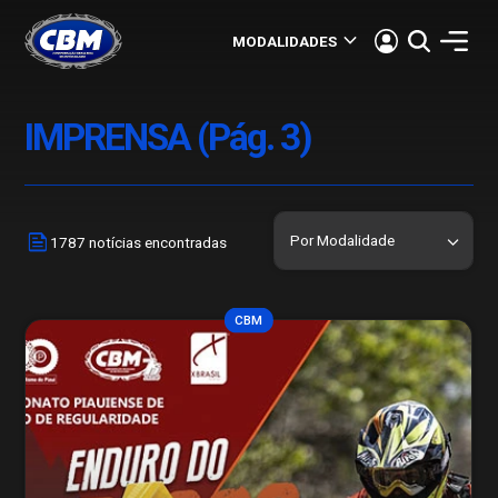
keyboard_arrow_down
MODALIDADES
IMPRENSA (Pág. 3)
news
1787 notícias encontradas
CBM