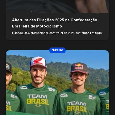
Conheça mais
Seguro Pilotos
Licença CBM 2026
Filiação CBM Piloto Estrangeiro 2026
Abertura das Filiações 2025 na Confederação
Licença FIM
Brasileira de Motociclismo
Federações
Calendário
Filiação 2025 promocional, com valor de 2024, por tempo limitado
Competições
Pilotos
ENDURO