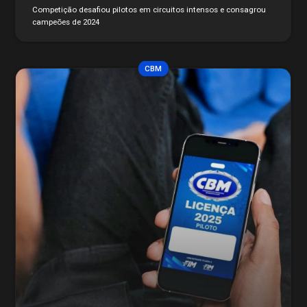
Competição desafiou pilotos em circuitos intensos e consagrou
campeões de 2024
CBM
História
Contato
STJDM
Publicações
Assessor de Imprensa
Notícias
CBMTV
Apresentação