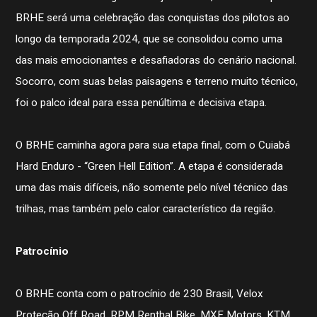
BRHE será uma celebração das conquistas dos pilotos ao
longo da temporada 2024, que se consolidou como uma
das mais emocionantes e desafiadoras do cenário nacional.
Socorro, com suas belas paisagens e terreno muito técnico,
foi o palco ideal para essa penúltima e decisiva etapa.
O BRHE caminha agora para sua etapa final, com o Cuiabá
História
Contato
Hard Enduro - “Green Hell Edition”. A etapa é considerada
STJDM
uma das mais difíceis, não somente pelo nível técnico das
Publicações
trilhas, mas também pelo calor característico da região.
Assessor de Imprensa
Notícias
CBMTV
Patrocínio
Apresentação
Conheça mais
Seguro Pilotos
O BRHE conta com o patrocínio de 230 Brasil, Velox
Licença CBM 2026
Filiação CBM Piloto Estrangeiro 2026
Proteção Off Road, RPM Renthal Bike, MXF Motors, KTM,