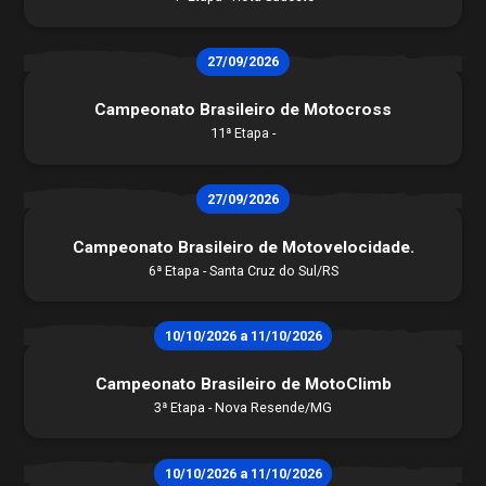
27/09/2026
Campeonato Brasileiro de Motocross
11ª Etapa -
27/09/2026
Campeonato Brasileiro de Motovelocidade.
6ª Etapa - Santa Cruz do Sul/RS
História
Contato
STJDM
10/10/2026 a 11/10/2026
Publicações
Assessor de Imprensa
Campeonato Brasileiro de MotoClimb
Notícias
3ª Etapa - Nova Resende/MG
CBMTV
Apresentação
Conheça mais
10/10/2026 a 11/10/2026
Seguro Pilotos