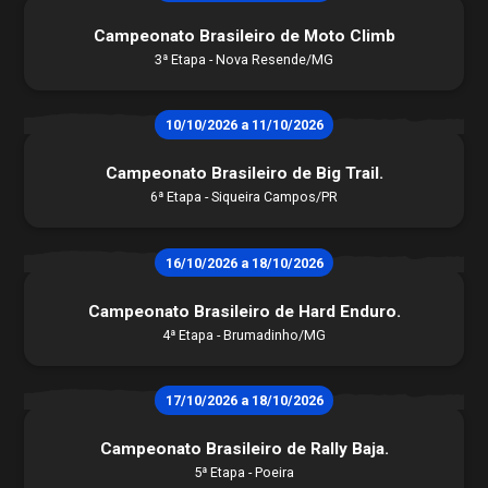
Licença CBM 2026
Campeonato Brasileiro de Moto Climb
Filiação CBM Piloto Estrangeiro 2026
3ª Etapa - Nova Resende/MG
Licença FIM
Federações
Calendário
10/10/2026 a 11/10/2026
Competições
Pilotos
Campeonato Brasileiro de Big Trail.
6ª Etapa - Siqueira Campos/PR
16/10/2026 a 18/10/2026
Campeonato Brasileiro de Hard Enduro.
4ª Etapa - Brumadinho/MG
17/10/2026 a 18/10/2026
Campeonato Brasileiro de Rally Baja.
5ª Etapa - Poeira