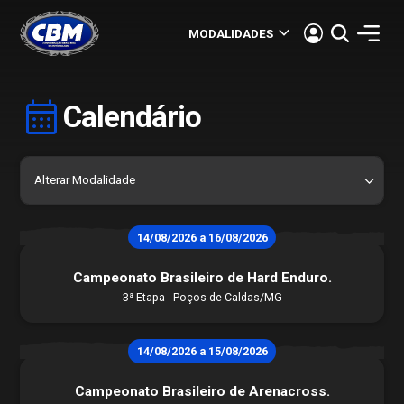
keyboard_arrow_down
MODALIDADES
calendar_month
Calendário
14/08/2026 a 16/08/2026
Campeonato Brasileiro de Hard Enduro.
3ª Etapa - Poços de Caldas/MG
14/08/2026 a 15/08/2026
Campeonato Brasileiro de Arenacross.