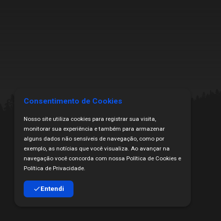
Conheça mais
Seguro Pilotos
Licença CBM 2026
Filiação CBM Piloto Estrangeiro 2026
Licença FIM
Federações
Calendário
Competições
Pilotos
Consentimento de Cookies
Nosso site utiliza cookies para registrar sua visita,
monitorar sua experiência e também para armazenar
alguns dados não sensíveis de navegação, como por
exemplo, as notícias que você visualiza. Ao avançar na
navegação você concorda com nossa Política de Cookies e
Todos os Direitos Reservados | Copyright ₢ 2024
Política de Privacidade.
Proibida a cópia ou veiculação sem citação da fonte.
Desenvolvido por HakkaH Marketing Digital
Entendi