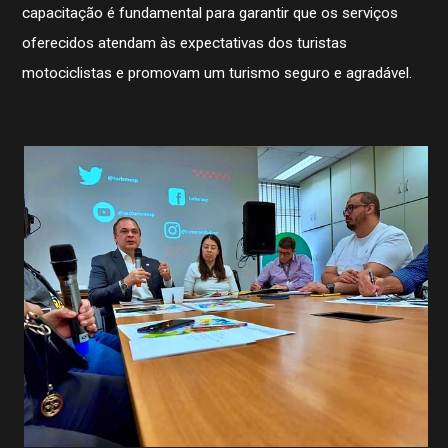
capacitação é fundamental para garantir que os serviços
oferecidos atendam às expectativas dos turistas
motociclistas e promovam um turismo seguro e agradável.
História
Contato
STJDM
Publicações
Assessor de Imprensa
Notícias
CBMTV
Apresentação
Conheça mais
Seguro Pilotos
Licença CBM 2026
Filiação CBM Piloto Estrangeiro 2026
Licença FIM
Federações
Calendário