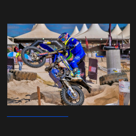
História
Contato
STJDM
Publicações
Assessor de Imprensa