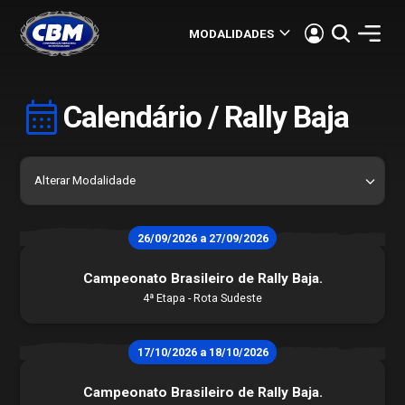
keyboard_arrow_down
MODALIDADES
calendar_month
Calendário / Rally Baja
26/09/2026 a 27/09/2026
Campeonato Brasileiro de Rally Baja.
4ª Etapa - Rota Sudeste
17/10/2026 a 18/10/2026
História
Contato
Campeonato Brasileiro de Rally Baja.
STJDM