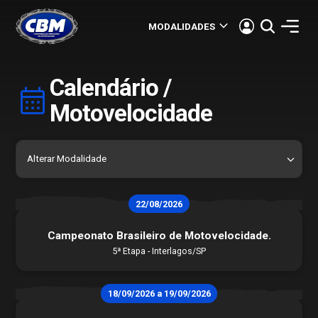
keyboard_arrow_down
MODALIDADES
Calendário /
calendar_month
Motovelocidade
22/08/2026
Campeonato Brasileiro de Motovelocidade.
5ª Etapa - Interlagos/SP
18/09/2026 a 19/09/2026