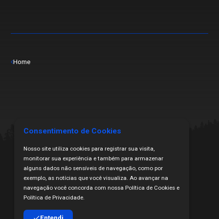
Home
Consentimento de Cookies
Nosso site utiliza cookies para registrar sua visita,
monitorar sua experiência e também para armazenar
alguns dados não sensíveis de navegação, como por
exemplo, as notícias que você visualiza. Ao avançar na
navegação você concorda com nossa Política de Cookies e
Todos os Direitos Reservados | Copyright ₢ 2024
Política de Privacidade.
Proibida a cópia ou veiculação sem citação da fonte.
Desenvolvido por HakkaH Marketing Digital
Entendi