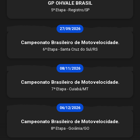
GP OHVALE BRASIL
5ª Etapa - Registro/SP
História
27/09/2026
Contato
STJDM
Campeonato Brasileiro de Motovelocidade.
Publicações
6ª Etapa - Santa Cruz do Sul/RS
Assessor de Imprensa
Notícias
CBMTV
08/11/2026
Apresentação
Conheça mais
Campeonato Brasileiro de Motovelocidade.
Seguro Pilotos
7ª Etapa - Cuiabá/MT
Licença CBM 2026
Filiação CBM Piloto Estrangeiro 2026
Licença FIM
06/12/2026
Federações
Calendário
Campeonato Brasileiro de Motovelocidade.
Competições
8ª Etapa - Goiânia/GO
Pilotos