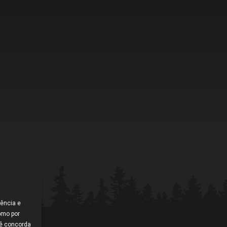
CBMTV
Apresentação
Conheça mais
Seguro Pilotos
Licença CBM 2026
Filiação CBM Piloto Estrangeiro 2026
Licença FIM
Federações
Calendário
Competições
Pilotos
iência e
omo por
cê concorda