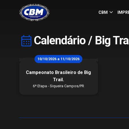
keyboard_arrow_down
CBM
IMPR
calendar_month
Calendário / Big Tra
10/10/2026 a 11/10/2026
Campeonato Brasileiro de Big
Trail.
6ª Etapa - Siqueira Campos/PR