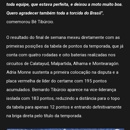
toda equipe, que estava perfeita, e deixou a moto muito boa.
Quero agradecer também toda a torcida do Brasil"
,
História
comemorou Bê Tibúrcio.
Contato
STJDM
Publicações
O resultado do final de semana mexeu diretamente com as
Assessor de Imprensa
primeiras posições da tabela de pontos da temporada, que já
Notícias
conta com quatro rodadas e oito baterias realizadas nos
CBMTV
Apresentação
circuitos de Calatayud, Malpartida, Alhama e Montearagón.
Conheça mais
Adria Monne sustenta a primeira colocação na disputa e a
Seguro Pilotos
Licença CBM 2026
placa vermelha de líder do certame com 195 pontos
Filiação CBM Piloto Estrangeiro 2026
acumulados. Bernardo Tibúrcio aparece na vice-liderança
Licença FIM
Federações
isolada com 183 pontos, reduzindo a distância para o topo
Calendário
da tabela para apenas 12 pontos e entrando definitivamente
Competições
na briga direta pelo título da temporada.
Pilotos