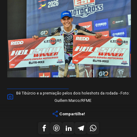
Bê Tibúrcio e a premiação pelos dois holeshots da rodada - Foto:
Guillem Marco/RFME
share
Compartilhe!