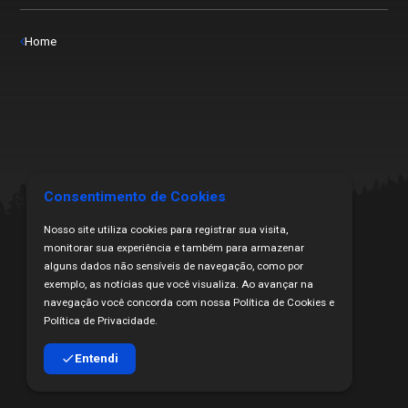
Home
Consentimento de Cookies
Nosso site utiliza cookies para registrar sua visita,
monitorar sua experiência e também para armazenar
alguns dados não sensíveis de navegação, como por
exemplo, as notícias que você visualiza. Ao avançar na
navegação você concorda com nossa Política de Cookies e
Todos os Direitos Reservados | Copyright ₢ 2024
Política de Privacidade.
Proibida a cópia ou veiculação sem citação da fonte.
Desenvolvido por HakkaH Marketing Digital
Entendi