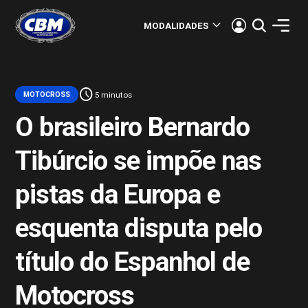
keyboard_arrow_down
MODALIDADES
schedule
MOTOCROSS
5 minutos
O brasileiro Bernardo
Tibúrcio se impõe nas
pistas da Europa e
esquenta disputa pelo
título do Espanhol de
Motocross