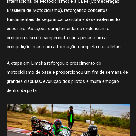
Internacional de Motociclismo) e à CBM (Confederação
Brasileira de Motociclismo), reforçando conceitos
fundamentais de segurança, conduta e desenvolvimento
esportivo. As ações complementares evidenciam o
compromisso do campeonato não apenas com a
competição, mas com a formação completa dos atletas.
A etapa em Limeira reforçou o crescimento do
História
motociclismo de base e proporcionou um fim de semana de
Contato
grandes disputas, evolução dos pilotos e muita emoção
STJDM
Publicações
dentro da pista.
Assessor de Imprensa
Notícias
CBMTV
Apresentação
Conheça mais
Seguro Pilotos
Licença CBM 2026