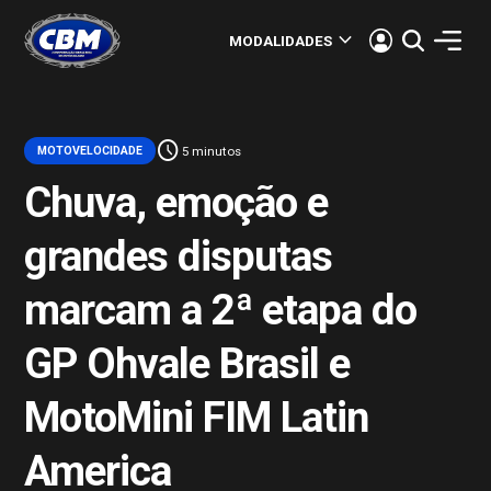
keyboard_arrow_down
MODALIDADES
schedule
MOTOVELOCIDADE
5 minutos
Chuva, emoção e
grandes disputas
marcam a 2ª etapa do
GP Ohvale Brasil e
MotoMini FIM Latin
America