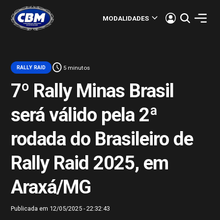
keyboard_arrow_down
MODALIDADES
schedule
RALLY RAID
5 minutos
7º Rally Minas Brasil
será válido pela 2ª
rodada do Brasileiro de
Rally Raid 2025, em
Araxá/MG
Publicada em 12/05/2025 - 22:32:43