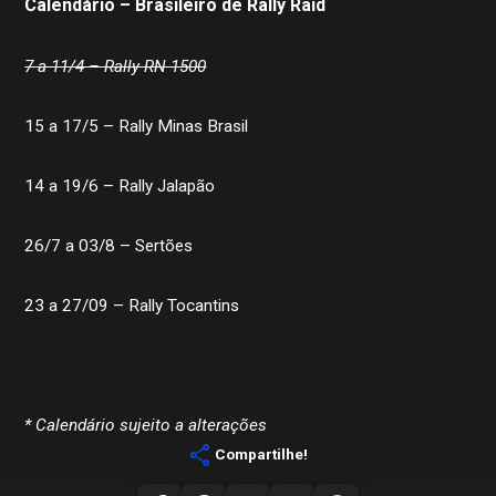
Calendário – Brasileiro de Rally Raid
7 a 11/4 – Rally RN 1500
15 a 17/5 – Rally Minas Brasil
14 a 19/6 – Rally Jalapão
26/7 a 03/8 – Sertões
23 a 27/09 – Rally Tocantins
* Calendário sujeito a alterações
share
Compartilhe!