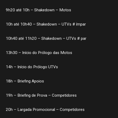
9h20 até 10h – Shakedown – Motos
História
10h até 10h40 – Shakedown – UTVs # ímpar
Contato
STJDM
Publicações
10h40 até 11h20 – Shakedown – UTVs # par
Assessor de Imprensa
Notícias
13h30 – Início do Prólogo das Motos
CBMTV
Apresentação
Conheça mais
14h – Início do Prólogo UTVs
Seguro Pilotos
Licença CBM 2026
18h – Briefing Apoios
Filiação CBM Piloto Estrangeiro 2026
Licença FIM
Federações
19h – Briefing de Prova – Competidores
Calendário
Competições
20h – Largada Promocional – Competidores
Pilotos